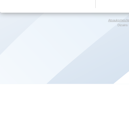
Atsauksmes/Ie
Dizains