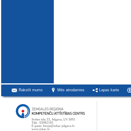
Rakstīt mums
Mēs atrodamies
Lapas karte
Svētes iela 33, Jelgava, LV-3001
Tālr.: 63082101
E-pasts: birojs@zrkac.jelgava.lv
www.zrkac.lv