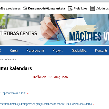
Mēs atrodamies
Kursu novērtējuma anketa
Pieteikties
Valodu pr
C
Kursi
Pakalpojumi
Projekti
Sadarbība
Kontakti
umu kalendārs
umu kalendārs
Trešdien, 22. augustā
"Topošo vecāku skola"
»
Vērtību dimensija kompetenču pieejas īstenošanā mācību un audzināšanas darbā
»