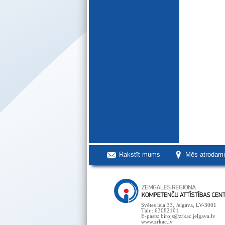
Rakstīt mums
Mēs atrodam
Svētes iela 33, Jelgava, LV-3001
Tālr.: 63082101
E-pasts: birojs@zrkac.jelgava.lv
www.zrkac.lv