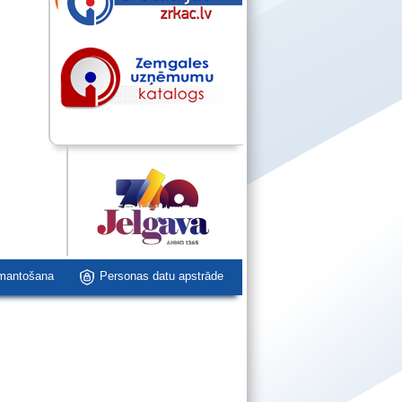
zmantošana
Personas datu apstrāde