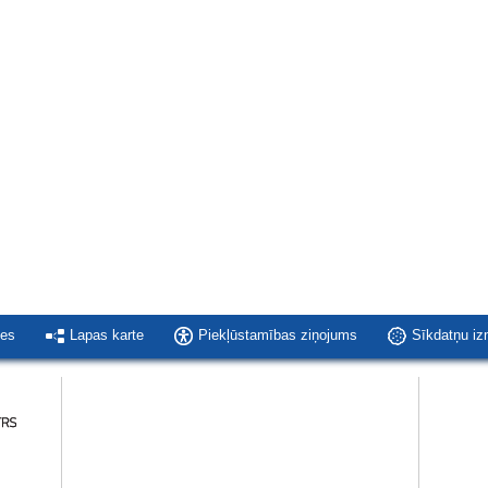
ies
Lapas karte
Piekļūstamības ziņojums
Sīkdatņu i