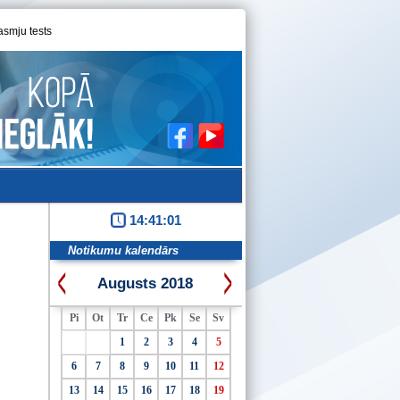
asmju tests
14:41:01
Notikumu kalendārs
Augusts 2018
Pi
Ot
Tr
Ce
Pk
Se
Sv
1
2
3
4
5
6
7
8
9
10
11
12
13
14
15
16
17
18
19