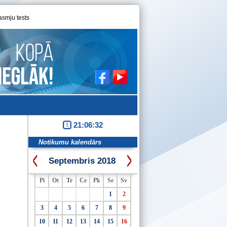
asmju tests
21:06:32
Notikumu kalendārs
Septembris 2018
Pi
Ot
Tr
Ce
Pk
Se
Sv
1
2
3
4
5
6
7
8
9
10
11
12
13
14
15
16