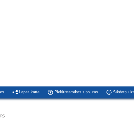
ies
Lapas karte
Piekļūstamības ziņojums
Sīkdatņu i