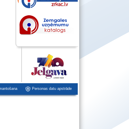
zmantošana
Personas datu apstrāde