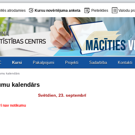
Mēs atrodamies
Kursu novērtējuma anketa
Pieteikties
Valodu pr
C
Kursi
Pakalpojumi
Projekti
Sadarbība
Kontakti
umu kalendārs
umu kalendārs
Svētdien, 23. septembrī
rī nav notikumu