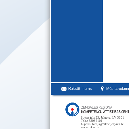
Rakstīt mums
Mēs atrodam
Svētes iela 33, Jelgava, LV-3001
Tālr.: 63082101
E-pasts: birojs@zrkac.jelgava.lv
www.zrkac.lv