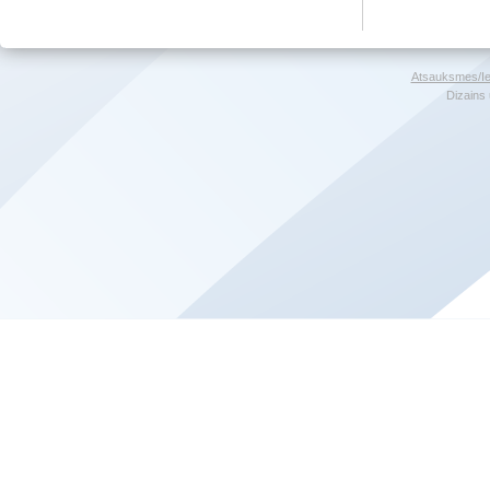
Atsauksmes/Ie
Dizains