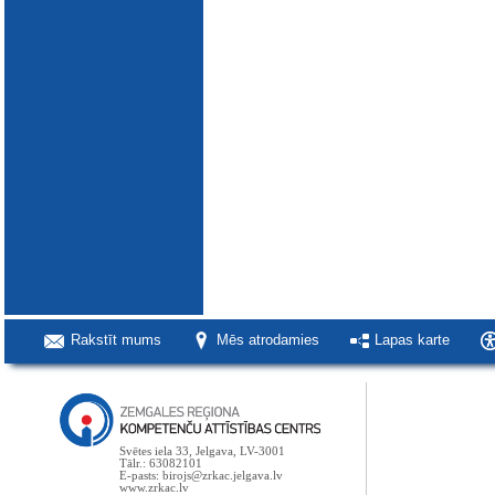
Rakstīt mums
Mēs atrodamies
Lapas karte
Svētes iela 33, Jelgava, LV-3001
Tālr.: 63082101
E-pasts: birojs@zrkac.jelgava.lv
www.zrkac.lv