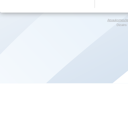
Atsauksmes/Ie
Dizains