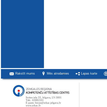
Rakstīt mums
Mēs atrodamies
Lapas karte
Svētes iela 33, Jelgava, LV-3001
Tālr.: 63082101
E-pasts: birojs@zrkac.jelgava.lv
www.zrkac.lv