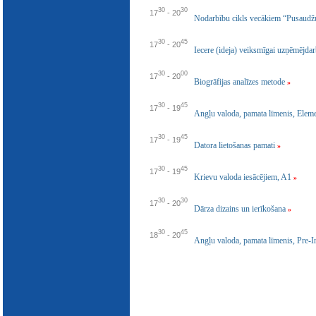
E-katalogs
30
30
17
-
20
Nodarbību cikls vecākiem “Pusaudžu
30
45
17
-
20
Iecere (ideja) veiksmīgai uzņēmējda
30
00
17
-
20
Biogrāfijas analīzes metode
»
30
45
17
-
19
Angļu valoda, pamata līmenis, Elem
30
45
17
-
19
Datora lietošanas pamati
»
30
45
17
-
19
Krievu valoda iesācējiem, A1
»
30
30
17
-
20
Dārza dizains un ierīkošana
»
30
45
18
-
20
Angļu valoda, pamata līmenis, Pre-I