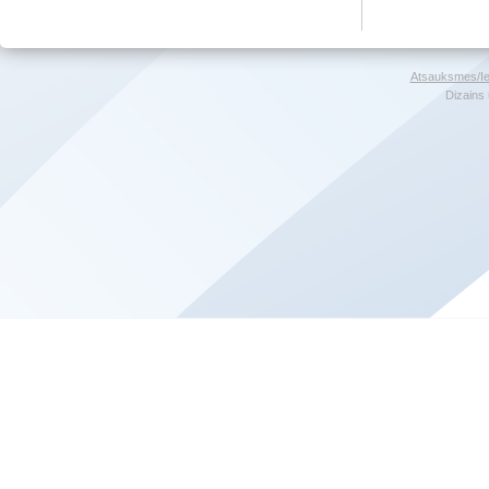
Atsauksmes/Ie
Dizains