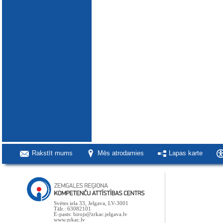
Rakstīt mums
Mēs atrodamies
Lapas karte
Svētes iela 33, Jelgava, LV-3001
Tālr.: 63082101
E-pasts: birojs@zrkac.jelgava.lv
www.zrkac.lv