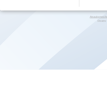
Atsauksmes/Ie
Dizains