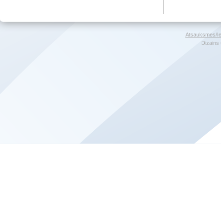
Atsauksmes/Ie
Dizains