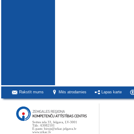
Rakstīt mums
Mēs atrodamies
Lapas karte
Svētes iela 33, Jelgava, LV-3001
Tālr.: 63082101
E-pasts: birojs@zrkac.jelgava.lv
www.zrkac.lv