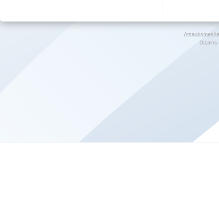
Atsauksmes/Ie
Dizains