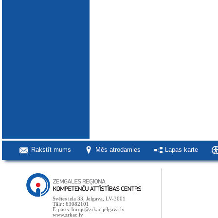
Rakstīt mums
Mēs atrodamies
Lapas karte
Svētes iela 33, Jelgava, LV-3001
Tālr.: 63082101
E-pasts: birojs@zrkac.jelgava.lv
www.zrkac.lv