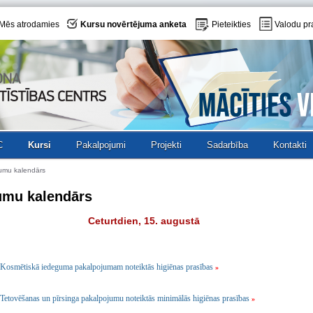
Mēs atrodamies
Kursu novērtējuma anketa
Pieteikties
Valodu pr
C
Kursi
Pakalpojumi
Projekti
Sadarbība
Kontakti
umu kalendārs
umu kalendārs
Ceturtdien, 15. augustā
Kosmētiskā iedeguma pakalpojumam noteiktās higiēnas prasības
»
Tetovēšanas un pīrsinga pakalpojumu noteiktās minimālās higiēnas prasības
»