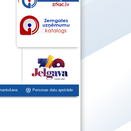
zmantošana
Personas datu apstrāde