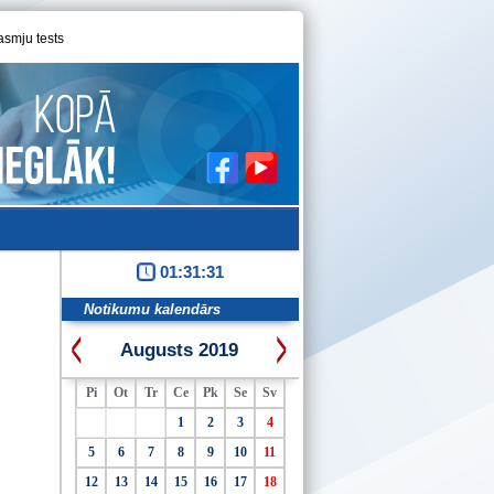
asmju tests
01:31:32
Notikumu kalendārs
Augusts 2019
Pi
Ot
Tr
Ce
Pk
Se
Sv
1
2
3
4
5
6
7
8
9
10
11
12
13
14
15
16
17
18