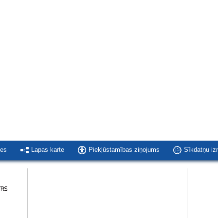
ies
Lapas karte
Piekļūstamības ziņojums
Sīkdatņu i