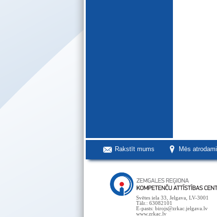
Rakstīt mums
Mēs atrodam
Svētes iela 33, Jelgava, LV-3001
Tālr.: 63082101
E-pasts: birojs@zrkac.jelgava.lv
www.zrkac.lv