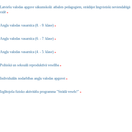
Latviešu valodas apguve sākumskolā: atbalsts pedagogiem, strādājot lingvistiski neviendabīgā
vidē
»
Angļu valodas vasarnīca (8. - 9. klase)
»
Angļu valodas vasarnīca (6. - 7. klase)
»
Angļu valodas vasarnīca (4. - 5. klase)
»
Psihiskā un seksuāli reproduktīvā veselība
»
Individuālās nodarbības angļu valodas apguvei
»
Izglītojoša fizisko aktivitāšu programma "Strādā vesels!"
»