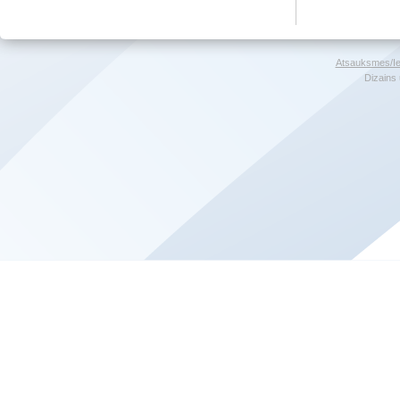
Atsauksmes/Ie
Dizains