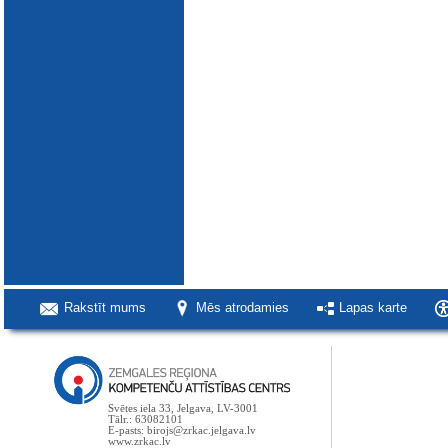
Rakstīt mums
Mēs atrodamies
Lapas karte
Svētes iela 33, Jelgava, LV-3001
Tālr.: 63082101
E-pasts: birojs@zrkac.jelgava.lv
www.zrkac.lv