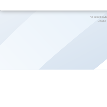
Atsauksmes/Ie
Dizains