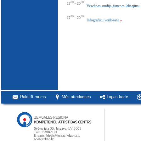
30
30
17
-
20
Veselības studija ģimenes labsajūtai
30
30
17
-
20
Infografiku veidošana
»
Rakstīt mums
Mēs atrodamies
Lapas karte
Svētes iela 33, Jelgava, LV-3001
Tālr.: 63082101
E-pasts: birojs@zrkac.jelgava.lv
www.zrkac.lv