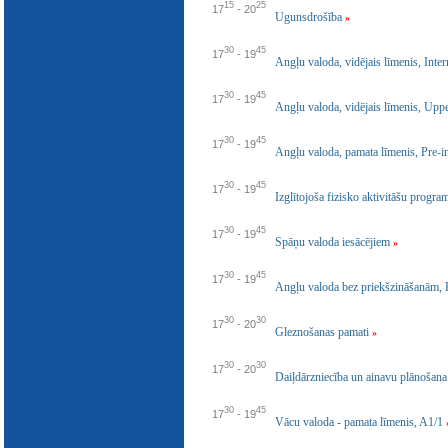
15
25
E-katalogs
17
-
20
Ugunsdrošība
»
30
45
17
-
19
Angļu valoda, vidējais līmenis, Inte
30
45
17
-
19
Angļu valoda, vidējais līmenis, Upp
30
45
17
-
19
Angļu valoda, pamata līmenis, Pre-
30
45
17
-
19
Izglītojoša fizisko aktivitāšu progr
30
45
17
-
19
Spāņu valoda iesācējiem
»
30
45
17
-
19
Angļu valoda bez priekšzināšanām,
30
30
17
-
20
Gleznošanas pamati
»
30
30
17
-
20
Daiļdārzniecība un ainavu plānošana
30
45
17
-
19
Vācu valoda - pamata līmenis, A1/1