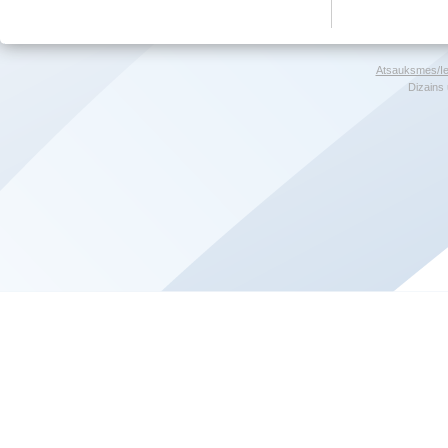
Atsauksmes/Ie
Dizains