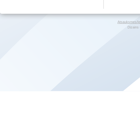
Atsauksmes/Ie
Dizains