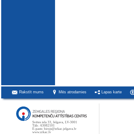
Rakstīt mums
Mēs atrodamies
Lapas karte
Svētes iela 33, Jelgava, LV-3001
Tālr.: 63082101
E-pasts: birojs@zrkac.jelgava.lv
www.zrkac.lv