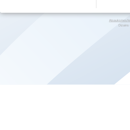
Atsauksmes/Ie
Dizains