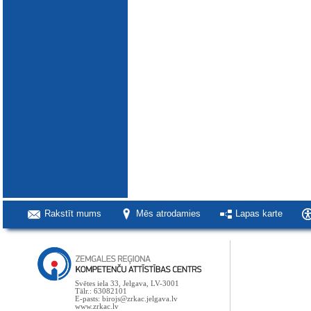
Rakstīt mums
Mēs atrodamies
Lapas karte
Svētes iela 33, Jelgava, LV-3001
Tālr.: 63082101
E-pasts: birojs@zrkac.jelgava.lv
www.zrkac.lv