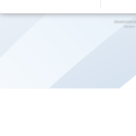
Atsauksmes/Ie
Dizains