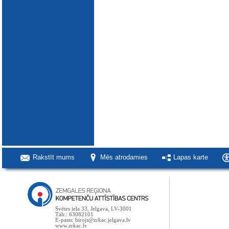
Rakstīt mums
Mēs atrodamies
Lapas karte
Svētes iela 33, Jelgava, LV-3001
Tālr.: 63082101
E-pasts: birojs@zrkac.jelgava.lv
www.zrkac.lv