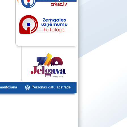
zmantošana
Personas datu apstrāde