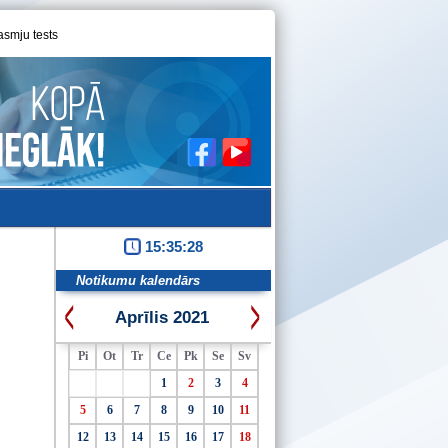
asmju tests
15:35:29
Notikumu kalendārs
Aprīlis 2021
Pi
Ot
Tr
Ce
Pk
Se
Sv
1
2
3
4
5
6
7
8
9
10
11
12
13
14
15
16
17
18