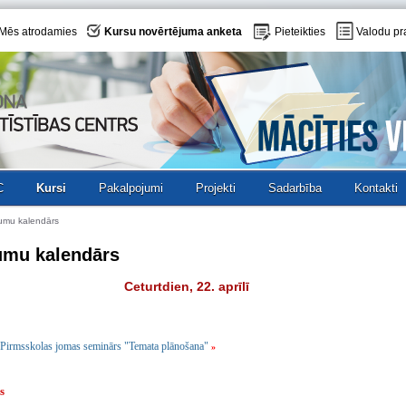
Mēs atrodamies
Kursu novērtējuma anketa
Pieteikties
Valodu pr
C
Kursi
Pakalpojumi
Projekti
Sadarbība
Kontakti
umu kalendārs
umu kalendārs
Ceturtdien, 22. aprīlī
Pirmsskolas jomas seminārs "Temata plānošana"
»
s