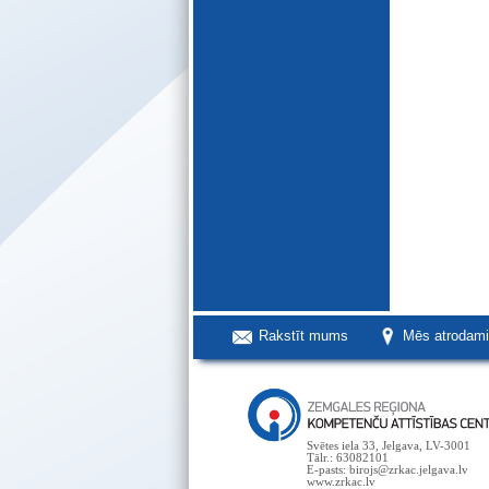
Rakstīt mums
Mēs atrodam
Svētes iela 33, Jelgava, LV-3001
Tālr.: 63082101
E-pasts: birojs@zrkac.jelgava.lv
www.zrkac.lv