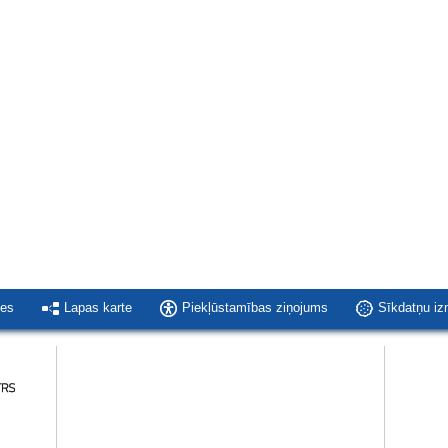
ies
Lapas karte
Piekļūstamības ziņojums
Sīkdatņu i