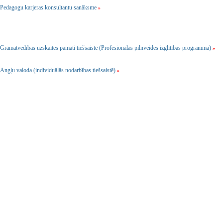
Pedagogu karjeras konsultantu sanāksme
»
Grāmatvedības uzskaites pamati tiešsaistē (Profesionālās pilnveides izglītības programma)
»
Angļu valoda (individuālās nodarbības tiešsaistē)
»