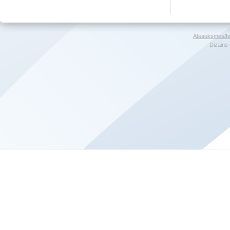
Atsauksmes/Ie
Dizains