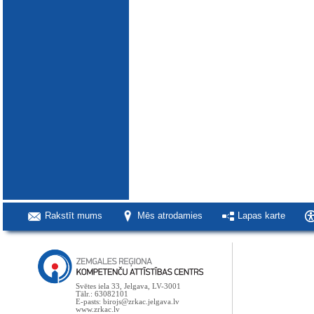
Rakstīt mums
Mēs atrodamies
Lapas karte
Svētes iela 33, Jelgava, LV-3001
Tālr.: 63082101
E-pasts: birojs@zrkac.jelgava.lv
www.zrkac.lv