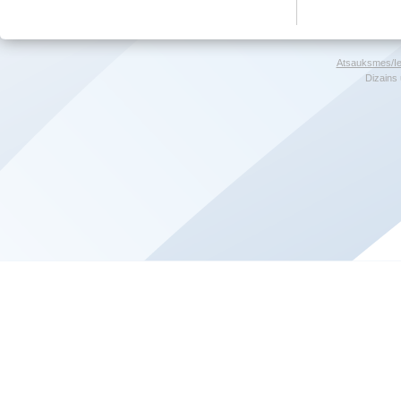
Atsauksmes/Ie
Dizains