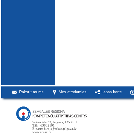
Rakstīt mums
Mēs atrodamies
Lapas karte
Svētes iela 33, Jelgava, LV-3001
Tālr.: 63082101
E-pasts: birojs@zrkac.jelgava.lv
www.zrkac.lv