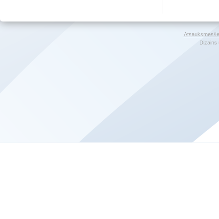
Atsauksmes/Ie
Dizains