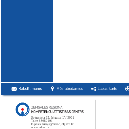
Rakstīt mums
Mēs atrodamies
Lapas karte
Svētes iela 33, Jelgava, LV-3001
Tālr.: 63082101
E-pasts: birojs@zrkac.jelgava.lv
www.zrkac.lv