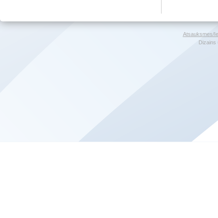
Atsauksmes/Ie
Dizains