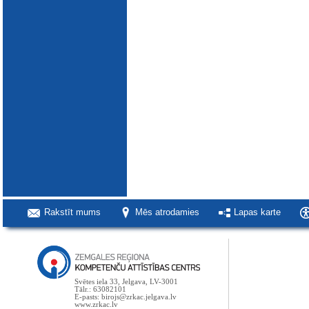
Rakstīt mums
Mēs atrodamies
Lapas karte
Svētes iela 33, Jelgava, LV-3001
Tālr.: 63082101
E-pasts: birojs@zrkac.jelgava.lv
www.zrkac.lv