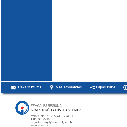
Rakstīt mums
Mēs atrodamies
Lapas karte
Svētes iela 33, Jelgava, LV-3001
Tālr.: 63082101
E-pasts: birojs@zrkac.jelgava.lv
www.zrkac.lv