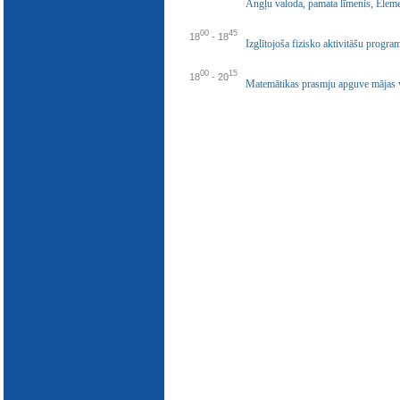
Angļu valoda, pamata līmenis, Elem
E-katalogs
00
45
18
-
18
Izglītojoša fizisko aktivitāšu progr
00
15
18
-
20
Matemātikas prasmju apguve mājas