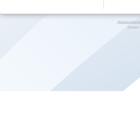
Atsauksmes/Ie
Dizains