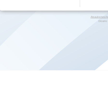
Atsauksmes/Ie
Dizains