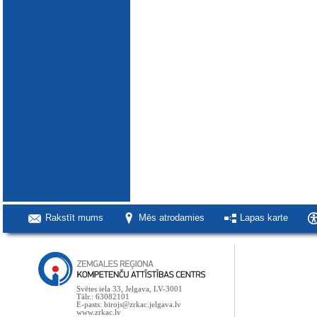
Rakstīt mums
Mēs atrodamies
Lapas karte
Svētes iela 33, Jelgava, LV-3001
Tālr.: 63082101
E-pasts: birojs@zrkac.jelgava.lv
www.zrkac.lv