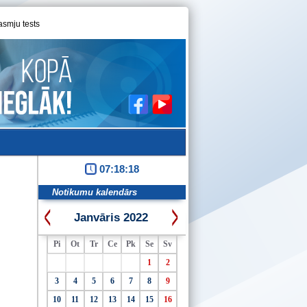
asmju tests
07:18:18
Notikumu kalendārs
Janvāris 2022
Pi
Ot
Tr
Ce
Pk
Se
Sv
1
2
3
4
5
6
7
8
9
10
11
12
13
14
15
16