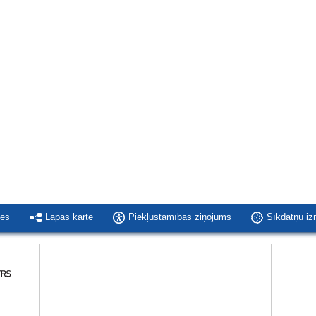
ies
Lapas karte
Piekļūstamības ziņojums
Sīkdatņu i