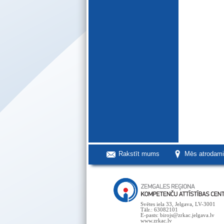
Rakstīt mums
Mēs atrodam
Svētes iela 33, Jelgava, LV-3001
Tālr.: 63082101
E-pasts: birojs@zrkac.jelgava.lv
www.zrkac.lv