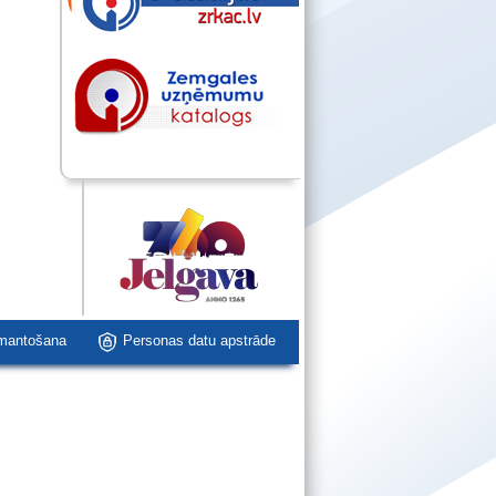
zmantošana
Personas datu apstrāde