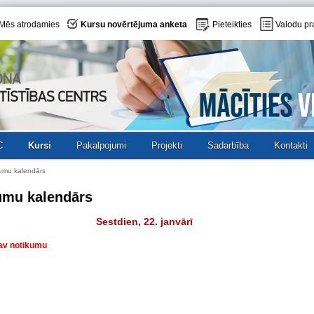
Mēs atrodamies
Kursu novērtējuma anketa
Pieteikties
Valodu pr
C
Kursi
Pakalpojumi
Projekti
Sadarbība
Kontakti
umu kalendārs
umu kalendārs
Sestdien, 22. janvārī
nav notikumu