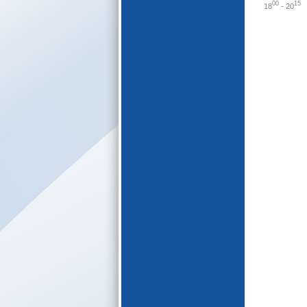
00
15
E-katalogs
18
-
20