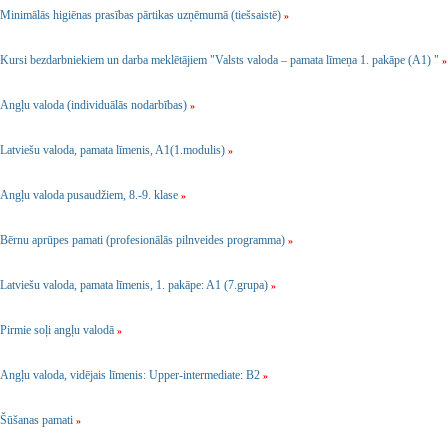
Minimālās higiēnas prasības pārtikas uzņēmumā (tiešsaistē)
»
Kursi bezdarbniekiem un darba meklētājiem "Valsts valoda – pamata līmeņa 1. pakāpe (A1) "
»
Angļu valoda (individuālās nodarbības)
»
Latviešu valoda, pamata līmenis, A1(1.modulis)
»
Angļu valoda pusaudžiem, 8.-9. klase
»
Bērnu aprūpes pamati (profesionālās pilnveides programma)
»
Latviešu valoda, pamata līmenis, 1. pakāpe: A1 (7.grupa)
»
Pirmie soļi angļu valodā
»
Angļu valoda, vidējais līmenis: Upper-intermediate: B2
»
Šūšanas pamati
»