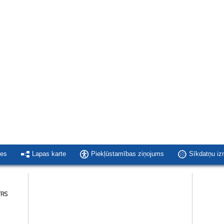
ies
Lapas karte
Piekļūstamības ziņojums
Sīkdatņu i