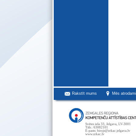
Rakstīt mums
Mēs atrodam
Svētes iela 33, Jelgava, LV-3001
Tālr.: 63082101
E-pasts: birojs@zrkac.jelgava.lv
www.zrkac.lv