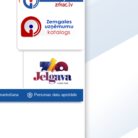
zmantošana
Personas datu apstrāde