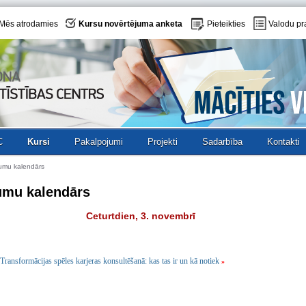
Mēs atrodamies
Kursu novērtējuma anketa
Pieteikties
Valodu pr
C
Kursi
Pakalpojumi
Projekti
Sadarbība
Kontakti
umu kalendārs
umu kalendārs
Ceturtdien, 3. novembrī
Transformācijas spēles karjeras konsultēšanā: kas tas ir un kā notiek
»