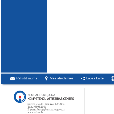
Rakstīt mums
Mēs atrodamies
Lapas karte
Svētes iela 33, Jelgava, LV-3001
Tālr.: 63082101
E-pasts: birojs@zrkac.jelgava.lv
www.zrkac.lv