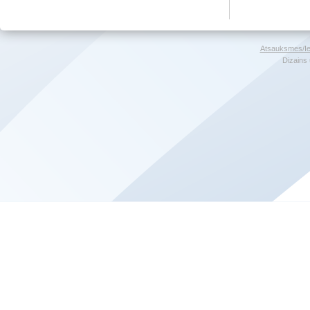
Atsauksmes/Ie
Dizains