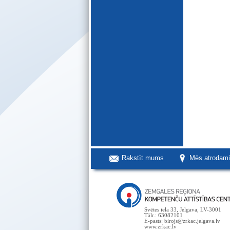
Rakstīt mums
Mēs atrodam
Svētes iela 33, Jelgava, LV-3001
Tālr.: 63082101
E-pasts: birojs@zrkac.jelgava.lv
www.zrkac.lv