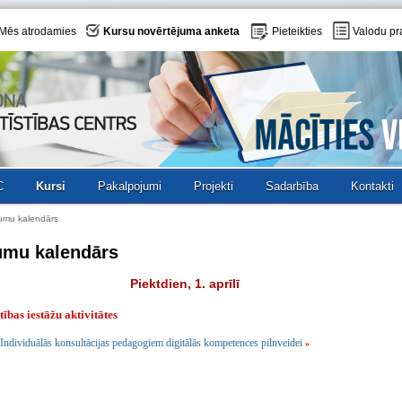
Mēs atrodamies
Kursu novērtējuma anketa
Pieteikties
Valodu pr
C
Kursi
Pakalpojumi
Projekti
Sadarbība
Kontakti
umu kalendārs
umu kalendārs
Piektdien, 1. aprīlī
ītības iestāžu aktivitātes
Individuālās konsultācijas pedagogiem digitālās kompetences pilnveidei
»