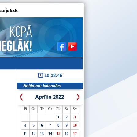
asmju tests
10:38:46
Notikumu kalendārs
Aprīlis 2022
Pi
Ot
Tr
Ce
Pk
Se
Sv
1
2
3
4
5
6
7
8
9
10
11
12
13
14
15
16
17