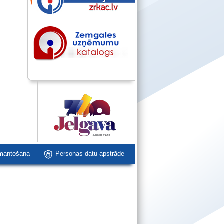
zmantošana
Personas datu apstrāde