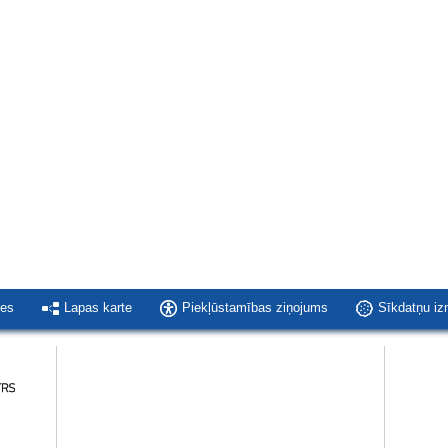
ies
Lapas karte
Piekļūstamības ziņojums
Sīkdatņu i