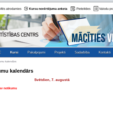
Mēs atrodamies
Kursu novērtējuma anketa
Pieteikties
Valodu pr
C
Kursi
Pakalpojumi
Projekti
Sadarbība
Kontakti
umu kalendārs
umu kalendārs
Svētdien, 7. augustā
nav notikumu