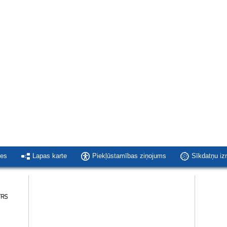
ies
Lapas karte
Piekļūstamības ziņojums
Sīkdatņu i