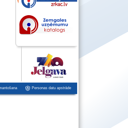
zmantošana
Personas datu apstrāde