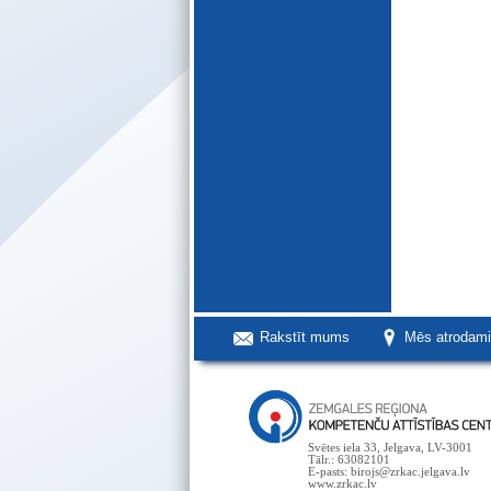
Rakstīt mums
Mēs atrodam
Svētes iela 33, Jelgava, LV-3001
Tālr.: 63082101
E-pasts: birojs@zrkac.jelgava.lv
www.zrkac.lv