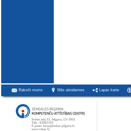
Rakstīt mums
Mēs atrodamies
Lapas karte
Svētes iela 33, Jelgava, LV-3001
Tālr.: 63082101
E-pasts: birojs@zrkac.jelgava.lv
www.zrkac.lv