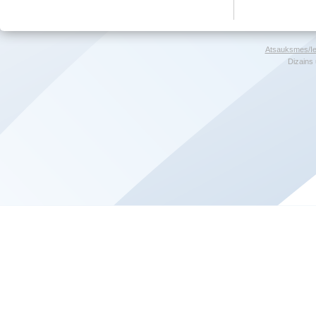
Atsauksmes/Ie
Dizains