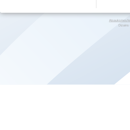
Atsauksmes/Ie
Dizains