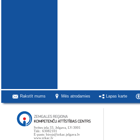
Rakstīt mums
Mēs atrodamies
Lapas karte
Svētes iela 33, Jelgava, LV-3001
Tālr.: 63082101
E-pasts: birojs@zrkac.jelgava.lv
www.zrkac.lv