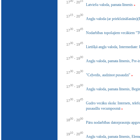
00
15
17
-
20
E-katalogs
Latviešu valoda, pamata līmenis
»
15
30
17
-
20
Angļu valoda (ar priekšzināšanām)(
30
45
17
-
19
Nodarbības topošajiem vecāki
30
45
17
-
19
Lietišķā angļu valoda, Intermediate: 
30
00
17
-
19
Angļu valoda, pamata līmenis, Pre-i
30
30
17
-
20
"Ceļvedis, audzinot pusaudzi"
»
30
00
17
-
19
Angļu valoda, pamata līmenis, Begi
30
45
17
-
19
Gudro vecāku skola: Internets, telef
pusaudžu vecumposmā
»
00
00
18
-
20
Pāru nodarbības datorprasmju apguv
10
40
19
-
20
Angļu valoda, pamata līmenis, Elem