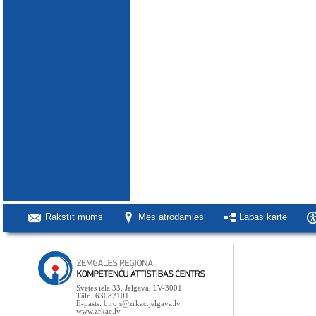
Rakstīt mums
Mēs atrodamies
Lapas karte
Svētes iela 33, Jelgava, LV-3001
Tālr.: 63082101
E-pasts: birojs@zrkac.jelgava.lv
www.zrkac.lv