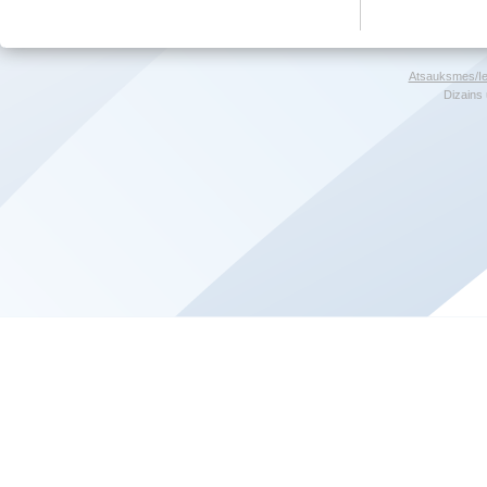
Atsauksmes/Ie
Dizains