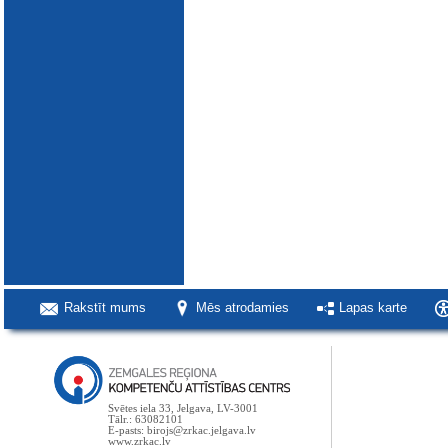
Rakstīt mums
Mēs atrodamies
Lapas karte
Svētes iela 33, Jelgava, LV-3001
Tālr.: 63082101
E-pasts: birojs@zrkac.jelgava.lv
www.zrkac.lv