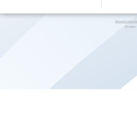
Atsauksmes/Ie
Dizains