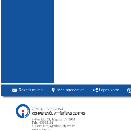
Rakstīt mums
Mēs atrodamies
Lapas karte
Svētes iela 33, Jelgava, LV-3001
Tālr.: 63082101
E-pasts: birojs@zrkac.jelgava.lv
www.zrkac.lv