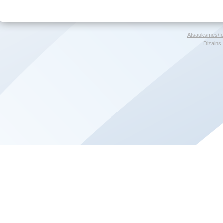
Atsauksmes/Ie
Dizains