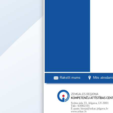
Rakstīt mums
Mēs atrodam
Svētes iela 33, Jelgava, LV-3001
Tālr.: 63082101
E-pasts: birojs@zrkac.jelgava.lv
www.zrkac.lv