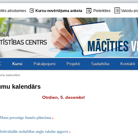
Mēs atrodamies
Kursu novērtējuma anketa
Pieteikties
Valodu pr
C
Kursi
Pakalpojumi
Projekti
Sadarbība
Kontakti
umu kalendārs
umu kalendārs
Otrdien, 5. decembrī
Manu personīgo finanšu plānošana
»
Individuālās nodarbības angļu valodas apguvei
»