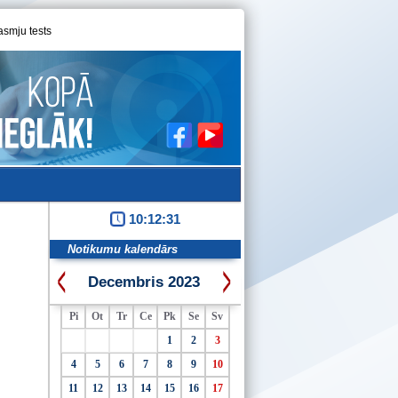
asmju tests
10:12:31
Notikumu kalendārs
Decembris 2023
Pi
Ot
Tr
Ce
Pk
Se
Sv
1
2
3
4
5
6
7
8
9
10
11
12
13
14
15
16
17