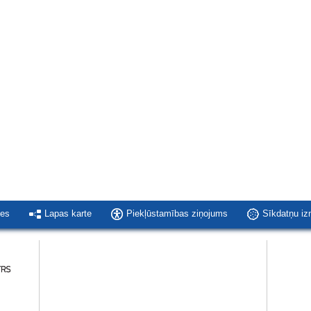
ies
Lapas karte
Piekļūstamības ziņojums
Sīkdatņu i