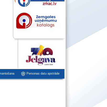
zmantošana
Personas datu apstrāde