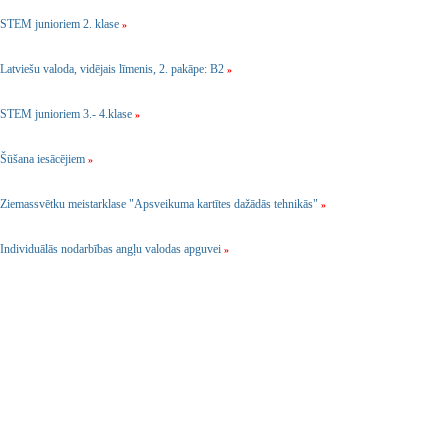
STEM junioriem 2. klase
»
Latviešu valoda, vidējais līmenis, 2. pakāpe: B2
»
STEM junioriem 3.- 4.klase
»
Šūšana iesācējiem
»
Ziemassvētku meistarklase "Apsveikuma kartītes dažādās tehnikās"
»
Individuālās nodarbības angļu valodas apguvei
»