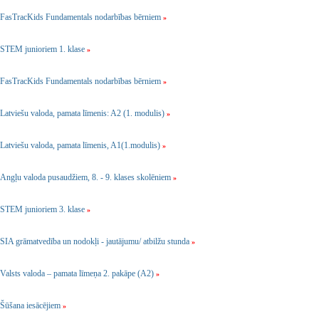
FasTracKids Fundamentals nodarbības bērniem
»
STEM junioriem 1. klase
»
FasTracKids Fundamentals nodarbības bērniem
»
Latviešu valoda, pamata līmenis: A2 (1. modulis)
»
Latviešu valoda, pamata līmenis, A1(1.modulis)
»
Angļu valoda pusaudžiem, 8. - 9. klases skolēniem
»
STEM junioriem 3. klase
»
SIA grāmatvedība un nodokļi - jautājumu/ atbilžu stunda
»
Valsts valoda – pamata līmeņa 2. pakāpe (A2)
»
Šūšana iesācējiem
»