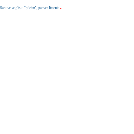
Sarunas angliski "pūcēm", pamata līmenis
»