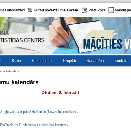
Mēs atrodamies
Kursu novērtējuma anketa
Pieteikties
Valodu pr
C
Kursi
Pakalpojumi
Projekti
Sadarbība
Kontakti
umu kalendārs
umu kalendārs
Otrdien, 0. februārī
Angļu valoda ar priekšzināšanām (Lower Intermediate)
»
FasTracKids Fundamentals nodarbības bērniem
»