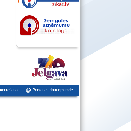
zmantošana
Personas datu apstrāde