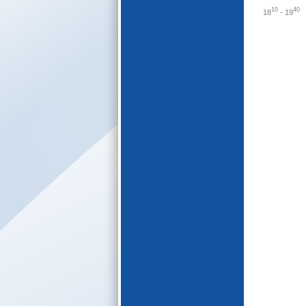
E-katalogs
10
40
18
-
19