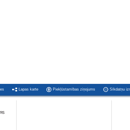
ies
Lapas karte
Piekļūstamības ziņojums
Sīkdatņu i