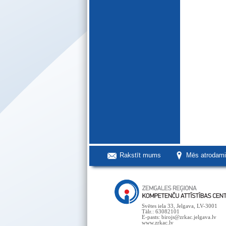
Rakstīt mums
Mēs atrodam
Svētes iela 33, Jelgava, LV-3001
Tālr.: 63082101
E-pasts: birojs@zrkac.jelgava.lv
www.zrkac.lv