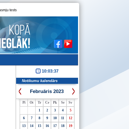
asmju tests
10:03:38
Notikumu kalendārs
Februāris 2023
Pi
Ot
Tr
Ce
Pk
Se
Sv
1
2
3
4
5
6
7
8
9
10
11
12
13
14
15
16
17
18
19