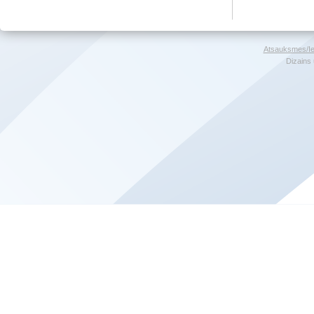
Atsauksmes/Ie
Dizains