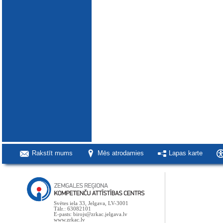
Rakstīt mums
Mēs atrodamies
Lapas karte
Svētes iela 33, Jelgava, LV-3001
Tālr.: 63082101
E-pasts: birojs@zrkac.jelgava.lv
www.zrkac.lv