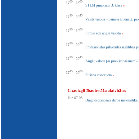
00
00
E-katalogs
17
-
18
STEM junioriem 3. klase
»
30
45
17
-
20
Valsts valoda – pamata līmeņa 2. pa
30
00
17
-
19
Pirmie soļi angļu valodā
»
30
30
17
-
20
Profesionālās pilnveides izglītības
30
45
17
-
20
Angļu valoda (ar priekšzināšanām) (
45
00
17
-
20
Šūšana iesācējiem
»
Citas izglītības iestāžu aktivitātes
līdz 07.03
Diagnosticējošais darbs matemātikā 