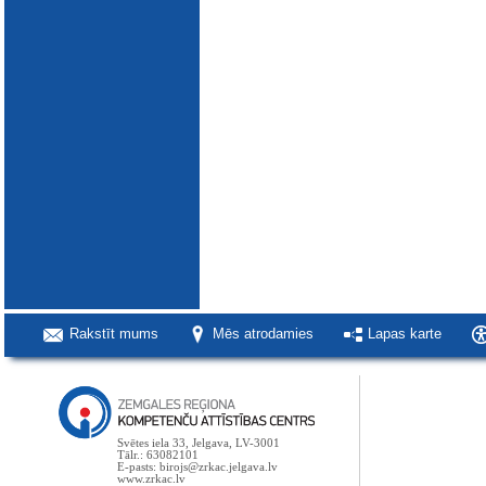
Rakstīt mums
Mēs atrodamies
Lapas karte
Svētes iela 33, Jelgava, LV-3001
Tālr.: 63082101
E-pasts: birojs@zrkac.jelgava.lv
www.zrkac.lv