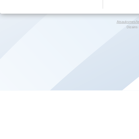
Atsauksmes/Ie
Dizains