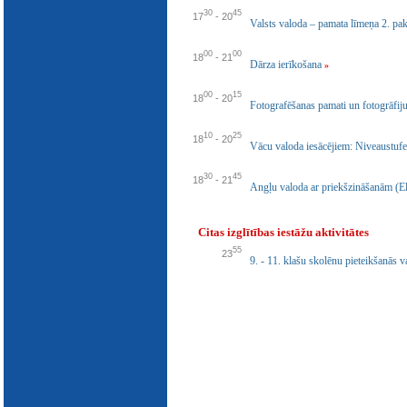
E-katalogs
30
45
17
-
20
Valsts valoda – pamata līmeņa 2. pa
00
00
18
-
21
Dārza ierīkošana
»
00
15
18
-
20
Fotografēšanas pamati un fotogrāfi
10
25
18
-
20
Vācu valoda iesācējiem: Niveaustuf
30
45
18
-
21
Angļu valoda ar priekšzināšanām (E
Citas izglītības iestāžu aktivitātes
55
23
9. - 11. klašu skolēnu pieteikšanās v