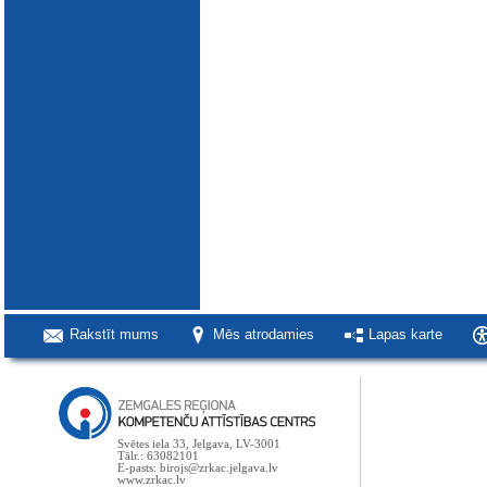
Rakstīt mums
Mēs atrodamies
Lapas karte
Svētes iela 33, Jelgava, LV-3001
Tālr.: 63082101
E-pasts: birojs@zrkac.jelgava.lv
www.zrkac.lv