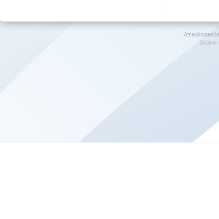
Atsauksmes/Ie
Dizains