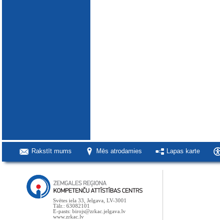
Rakstīt mums
Mēs atrodamies
Lapas karte
Svētes iela 33, Jelgava, LV-3001
Tālr.: 63082101
E-pasts: birojs@zrkac.jelgava.lv
www.zrkac.lv