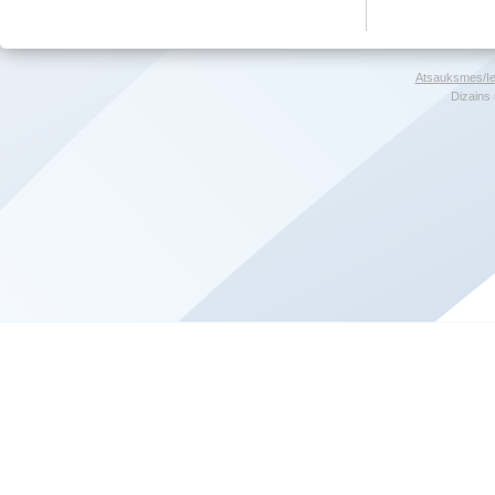
Atsauksmes/Ie
Dizains