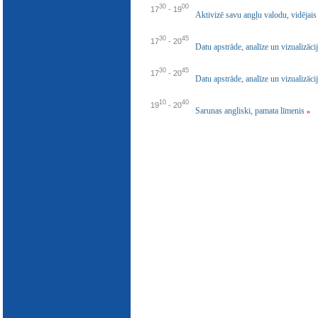
E-katalogs
30
00
17
-
19
Aktivizē savu angļu valodu, vidējais
30
45
17
-
20
Datu apstrāde, analīze un vizualizāci
30
45
17
-
20
Datu apstrāde, analīze un vizualizāci
10
40
19
-
20
Sarunas angliski, pamata līmenis
»