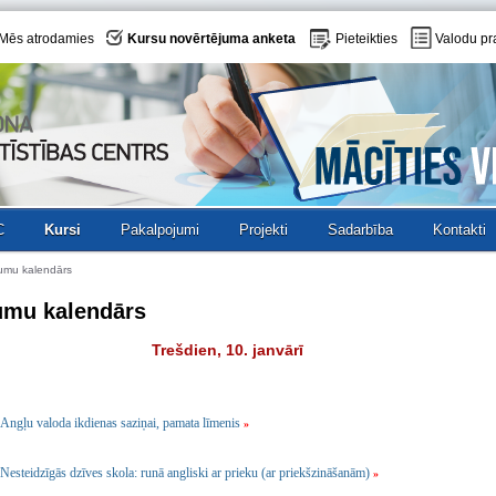
Mēs atrodamies
Kursu novērtējuma anketa
Pieteikties
Valodu pr
C
Kursi
Pakalpojumi
Projekti
Sadarbība
Kontakti
umu kalendārs
umu kalendārs
Trešdien, 10. janvārī
Angļu valoda ikdienas saziņai, pamata līmenis
»
Nesteidzīgās dzīves skola: runā angliski ar prieku (ar priekšzināšanām)
»