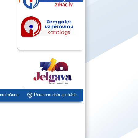
zmantošana
Personas datu apstrāde