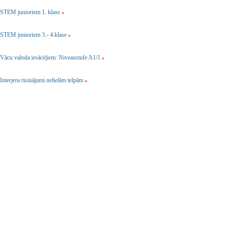
STEM junioriem 1. klase
»
STEM junioriem 3.- 4.klase
»
Vācu valoda iesācējiem: Niveaustufe A1/1
»
Interjera risinājumi nelielām telpām
»