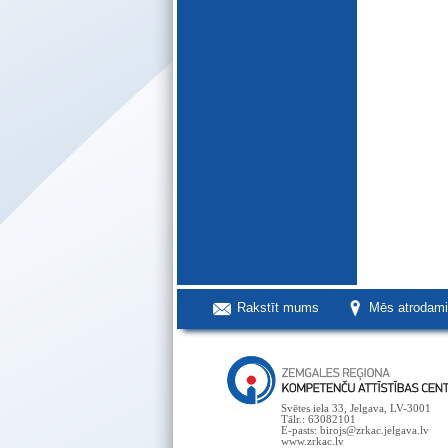
Rakstīt mums
Mēs atrodam
Svētes iela 33, Jelgava, LV-3001
Tālr.: 63082101
E-pasts: birojs@zrkac.jelgava.lv
www.zrkac.lv