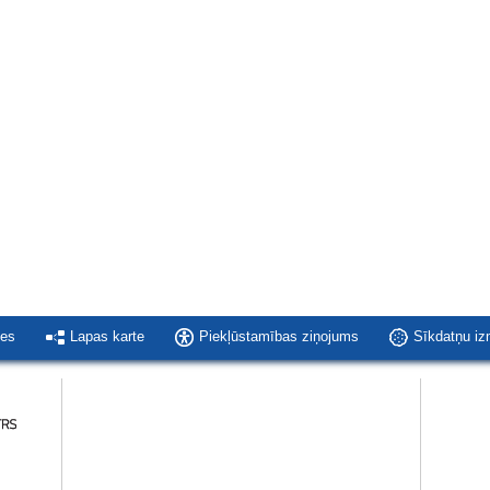
ies
Lapas karte
Piekļūstamības ziņojums
Sīkdatņu i