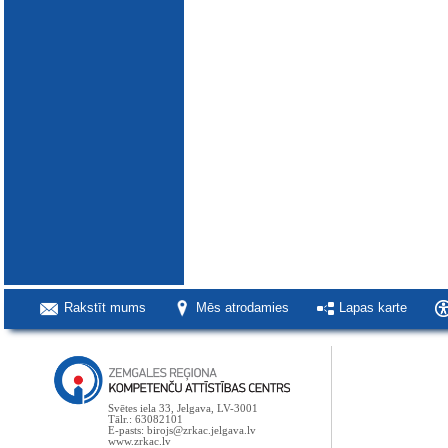
Rakstīt mums
Mēs atrodamies
Lapas karte
Svētes iela 33, Jelgava, LV-3001
Tālr.: 63082101
E-pasts: birojs@zrkac.jelgava.lv
www.zrkac.lv