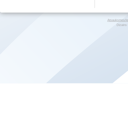
Atsauksmes/Ie
Dizains