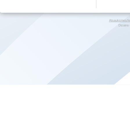
Atsauksmes/Ie
Dizains