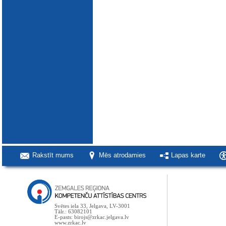
Rakstīt mums
Mēs atrodamies
Lapas karte
Svētes iela 33, Jelgava, LV-3001
Tālr.: 63082101
E-pasts: birojs@zrkac.jelgava.lv
www.zrkac.lv