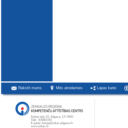
Rakstīt mums
Mēs atrodamies
Lapas karte
Svētes iela 33, Jelgava, LV-3001
Tālr.: 63082101
E-pasts: birojs@zrkac.jelgava.lv
www.zrkac.lv