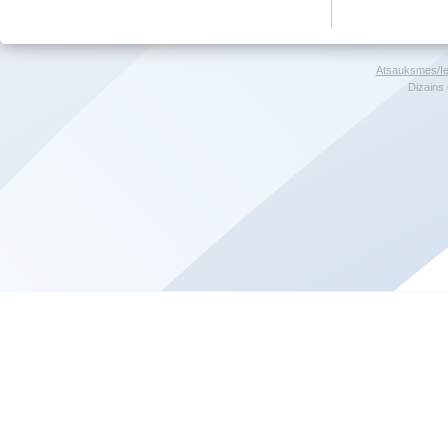
Atsauksmes/Ie
Dizains