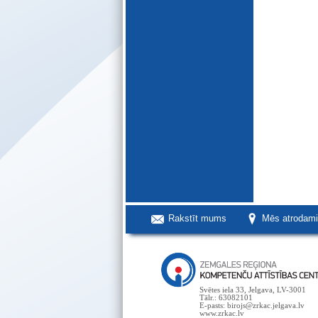
Rakstīt mums
Mēs atrodam
Svētes iela 33, Jelgava, LV-3001
Tālr.: 63082101
E-pasts: birojs@zrkac.jelgava.lv
www.zrkac.lv