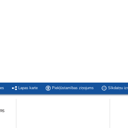
ies
Lapas karte
Piekļūstamības ziņojums
Sīkdatņu i