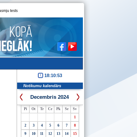
asmju tests
18:10:53
Notikumu kalendārs
Decembris 2024
Pi
Ot
Tr
Ce
Pk
Se
Sv
1
2
3
4
5
6
7
8
9
10
11
12
13
14
15