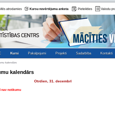
Mēs atrodamies
Kursu novērtējuma anketa
Pieteikties
Valodu pr
C
Kursi
Pakalpojumi
Projekti
Sadarbība
Kontakti
umu kalendārs
umu kalendārs
Otrdien, 31. decembrī
ī nav notikumu