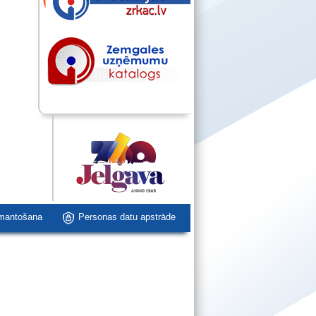
zmantošana
Personas datu apstrāde