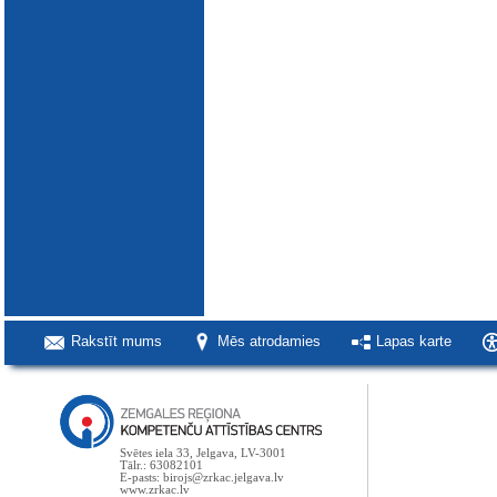
Rakstīt mums
Mēs atrodamies
Lapas karte
Svētes iela 33, Jelgava, LV-3001
Tālr.: 63082101
E-pasts: birojs@zrkac.jelgava.lv
www.zrkac.lv