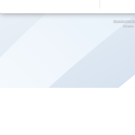
Atsauksmes/Ie
Dizains