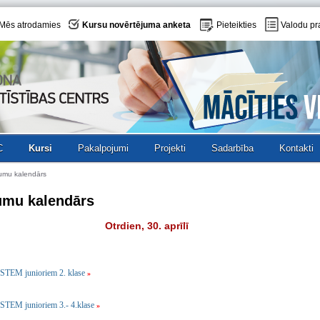
Mēs atrodamies
Kursu novērtējuma anketa
Pieteikties
Valodu pr
C
Kursi
Pakalpojumi
Projekti
Sadarbība
Kontakti
umu kalendārs
umu kalendārs
Otrdien, 30. aprīlī
STEM junioriem 2. klase
»
STEM junioriem 3.- 4.klase
»