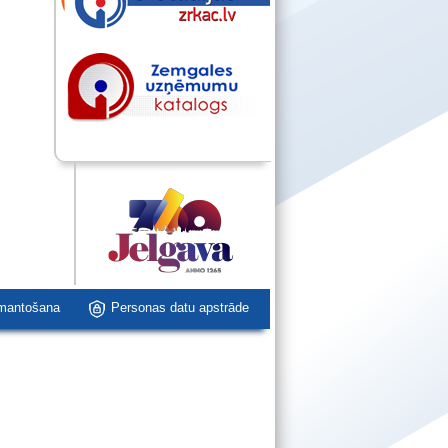
zmantošana
Personas datu apstrāde