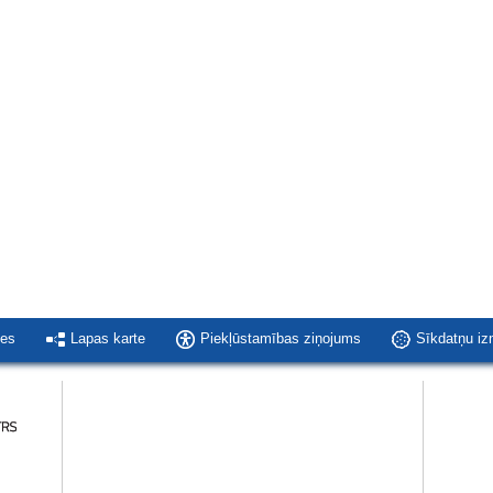
ies
Lapas karte
Piekļūstamības ziņojums
Sīkdatņu i