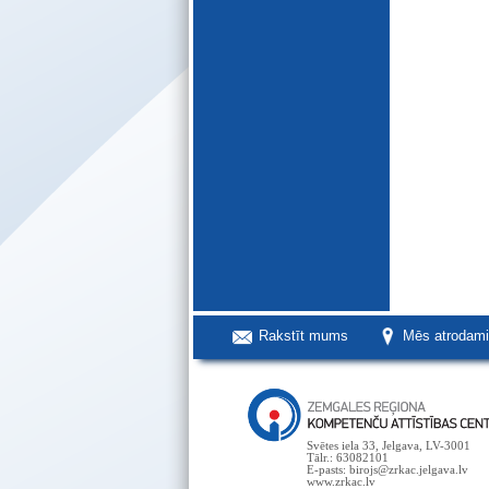
Rakstīt mums
Mēs atrodam
Svētes iela 33, Jelgava, LV-3001
Tālr.: 63082101
E-pasts: birojs@zrkac.jelgava.lv
www.zrkac.lv