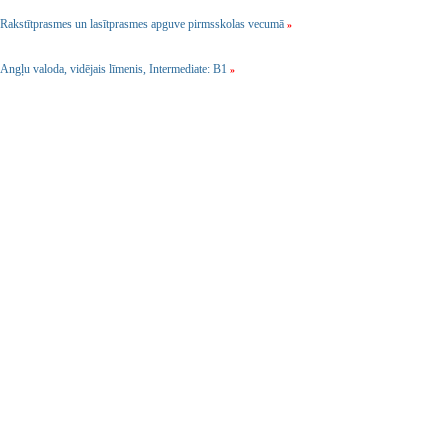
Rakstītprasmes un lasītprasmes apguve pirmsskolas vecumā
»
Angļu valoda, vidējais līmenis, Intermediate: B1
»