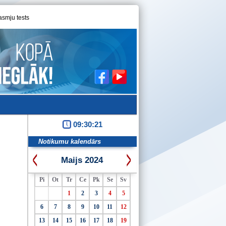
asmju tests
09:30:21
Notikumu kalendārs
Maijs 2024
Pi
Ot
Tr
Ce
Pk
Se
Sv
1
2
3
4
5
6
7
8
9
10
11
12
13
14
15
16
17
18
19