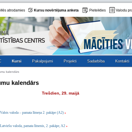
Mēs atrodamies
Kursu novērtējuma anketa
Pieteikties
Valodu pr
C
Kursi
Pakalpojumi
Projekti
Sadarbība
Kontakti
umu kalendārs
umu kalendārs
Trešdien, 29. maijā
Valsts valoda – pamata līmeņa 2. pakāpe (A2)
»
Latviešu valoda, pamata līmenis, 2. pakāpe, A2
»