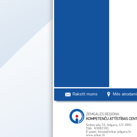
Rakstīt mums
Mēs atrodam
Svētes iela 33, Jelgava, LV-3001
Tālr.: 63082101
E-pasts: birojs@zrkac.jelgava.lv
www.zrkac.lv