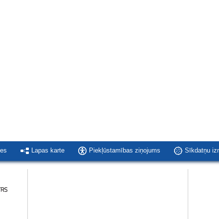
ies
Lapas karte
Piekļūstamības ziņojums
Sīkdatņu i