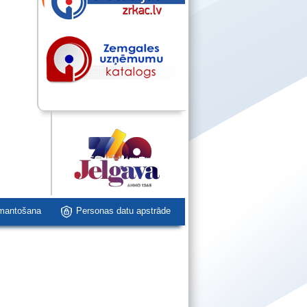
zmantošana
Personas datu apstrāde