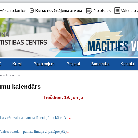
Mēs atrodamies
Kursu novērtējuma anketa
Pieteikties
Valodu pr
C
Kursi
Pakalpojumi
Projekti
Sadarbība
Kontakti
umu kalendārs
umu kalendārs
Trešdien, 19. jūnijā
Latviešu valoda, pamata līmenis, 1. pakāpe: A1
»
Valsts valoda – pamata līmeņa 2. pakāpe (A2)
»