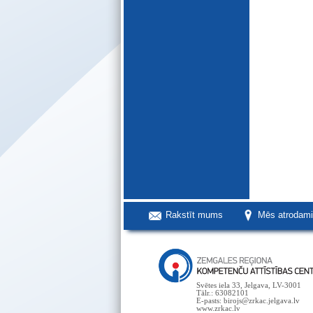
Rakstīt mums
Mēs atrodam
Svētes iela 33, Jelgava, LV-3001
Tālr.: 63082101
E-pasts: birojs@zrkac.jelgava.lv
www.zrkac.lv