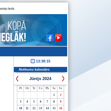
asmju tests
13:38:15
Notikumu kalendārs
Jūnijs 2024
Pi
Ot
Tr
Ce
Pk
Se
Sv
1
2
3
4
5
6
7
8
9
10
11
12
13
14
15
16