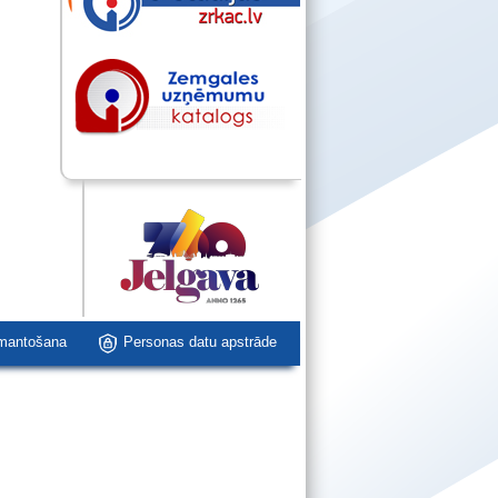
zmantošana
Personas datu apstrāde