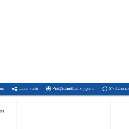
ies
Lapas karte
Piekļūstamības ziņojums
Sīkdatņu i