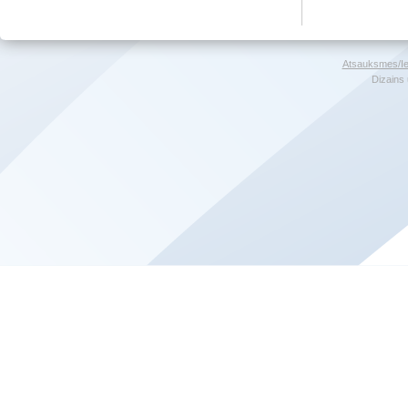
Atsauksmes/Ie
Dizains