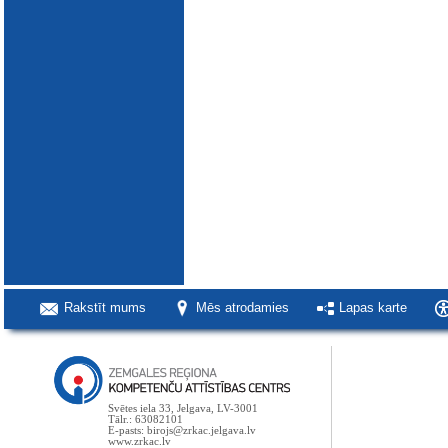
Rakstīt mums
Mēs atrodamies
Lapas karte
Svētes iela 33, Jelgava, LV-3001
Tālr.: 63082101
E-pasts: birojs@zrkac.jelgava.lv
www.zrkac.lv