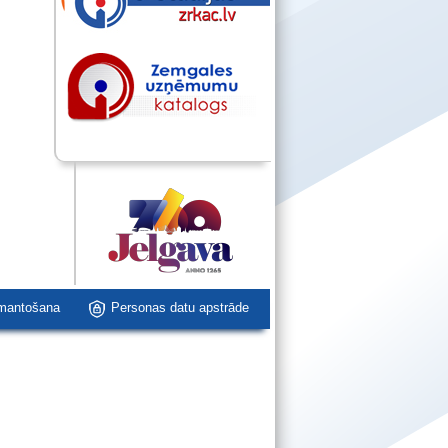
zmantošana
Personas datu apstrāde