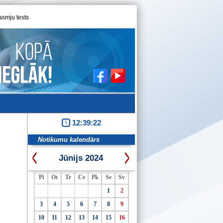
asmju tests
12:39:22
Notikumu kalendārs
Jūnijs 2024
Pi
Ot
Tr
Ce
Pk
Se
Sv
1
2
3
4
5
6
7
8
9
10
11
12
13
14
15
16