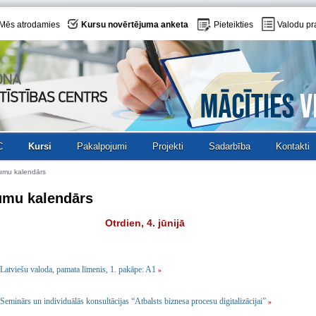
Mēs atrodamies
Kursu novērtējuma anketa
Pieteikties
Valodu pr
C
Kursi
Pakalpojumi
Projekti
Sadarbība
Kontakti
umu kalendārs
umu kalendārs
Otrdien, 4. jūnijā
Latviešu valoda, pamata līmenis, 1. pakāpe: A1
»
Seminārs un individuālās konsultācijas “Atbalsts biznesa procesu digitalizācijai”
»