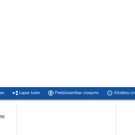
ies
Lapas karte
Piekļūstamības ziņojums
Sīkdatņu i