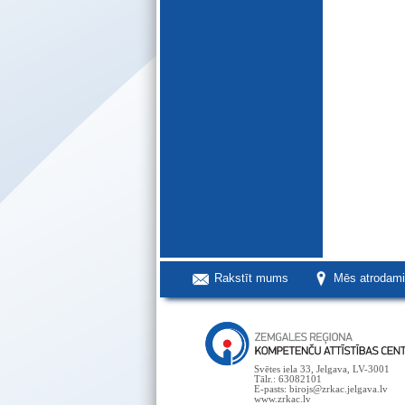
Rakstīt mums
Mēs atrodam
Svētes iela 33, Jelgava, LV-3001
Tālr.: 63082101
E-pasts: birojs@zrkac.jelgava.lv
www.zrkac.lv